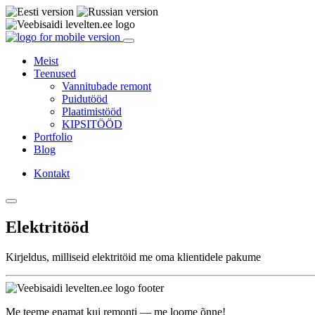
Meist
Teenused
Vannitubade remont
Puidutööd
Plaatimistööd
KIPSITÖÖD
Portfolio
Blog
Kontakt
Elektritööd
Kirjeldus, milliseid elektritöid me oma klientidele pakume
Me teeme enamat kui remonti — me loome õnne!