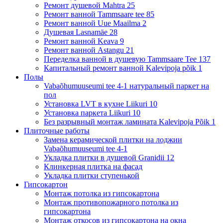
Ремонт душевой Mahtra 25
Ремонт ванной Tammsaare tee 85
Ремонт ванной Uue Maailma 2
Душевая Lasnamäe 28
Ремонт ванной Keava 9
Ремонт ванной Astangu 21
Переделка ванной в душевую Tammsaare Tee 137
Капитальный ремонт ванной Kalevipoja põik 1
Полы
Vabaõhumuuseumi tee 4-1 натуральный паркет на
пол
Установка LVT в кухне Liikuri 10
Установка паркета Liikuri 10
Без разрывный монтаж ламината Kalevipoja Põik 1
Плиточные работы
Замена керамической плитки на лоджии
Vabaõhumuuseumi tee 4-1
Укладка плитки в душевой Granidii 12
Клинкерная плитка на фасад
Укладка плитки ступенькой
Гипсокартон
Монтаж потолка из гипсокартона
Монтаж противопожарного потолка из
гипсокартона
Монтаж откосов из гипсокартона на окна