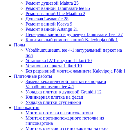
Ремонт душевой Mahtra 25
Ремонт ванной Tammsaare tee 85
Ремонт ванной Uue Maailma 2
Душевая Lasnamäe 28
Ремонт ванной Keava 9
Ремонт ванной Astangu 21
Переделка ванной в душевую Tammsaare Tee 137
Капитальный ремонт ванной Kalevipoja põik 1
Полы
Vabaõhumuuseumi tee 4-1 натуральный паркет на
пол
Установка LVT в кухне Liikuri 10
Установка паркета Liikuri 10
Без разрывный монтаж ламината Kalevipoja Põik 1
Плиточные работы
Замена керамической плитки на лоджии
Vabaõhumuuseumi tee 4-1
Укладка плитки в душевой Granidii 12
Клинкерная плитка на фасад
Укладка плитки ступенькой
Гипсокартон
Монтаж потолка из гипсокартона
Монтаж противопожарного потолка из
гипсокартона
Монтаж откосов из гипсокартона на окна